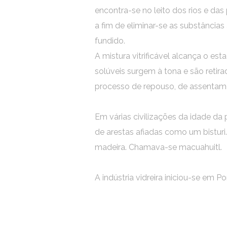
encontra-se no leito dos rios e da
a fim de eliminar-se as substâncias
fundido.
A mistura vitrificável alcança o e
solúveis surgem à tona e são retir
processo de repouso, de assentamen
Em várias civilizações da idade da 
de arestas afiadas como um bistur
madeira. Chamava-se macuahuitl.
A indústria vidreira iniciou-se em P