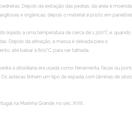
s pedreiras. Depois da extração das pedras, da areia e moen
 argilosas e orgânicas; depois o material é posto em panelões 
stado líquido a uma temperatura de cerca de 1.300°C e, quand
adas. Depois da afinação, a massa é deixada para o
to, até baixar a 800°C, para ser talhada.
pedra a obsidiana era usada como ferramenta, facas ou pontas
i. Os astecas tinham um tipo de espada com lâminas de ob
ortugal na Marinha Grande, no séc. XVIII.