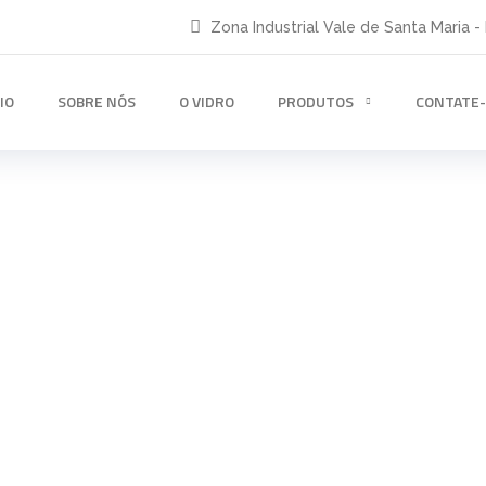
Zona Industrial Vale de Santa Maria -
IO
SOBRE NÓS
O VIDRO
PRODUTOS
CONTATE
O vidro
INÍCIO
O VIDRO